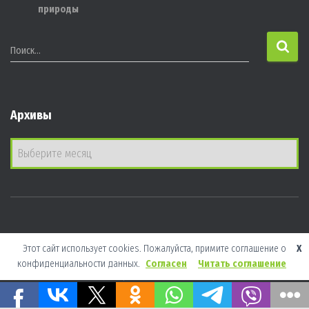
природы
Н
Поиск…
а
й
т
Архивы
и
:
А
р
х
и
в
ы
ГЛАВНАЯ
НОВОСТИ
ИНФОРМАЦИЯ
КОНТАКТЫ
Этот сайт использует cookies. Пожалуйста, примите соглашение о
X
конфиденциальности данных.
Согласен
Читать соглашение
ВООП
| Заправлено в
WEB-Заправке