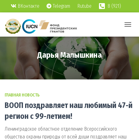
ВКонтакте
Telegram
Rutube
8 (921)
951-25-71
ПЕРЕК
НАВИГ
Дарья Малышкина
ГЛАВНАЯ НОВОСТЬ
ВООП поздравляет наш любимый 47-й
регион с 99-летием!
Ленинградское областное отделение Всероссийского
общества охраны природы от всей души поздравляет наш